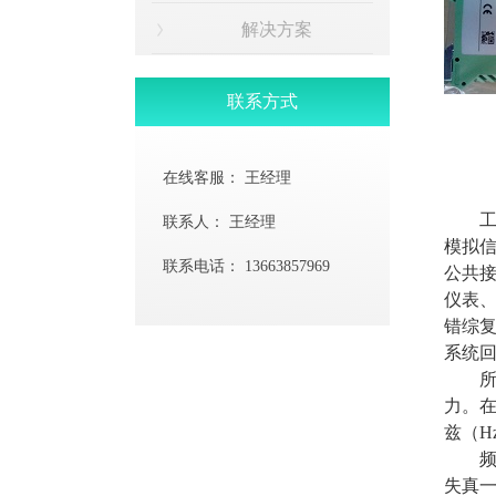
解决方案
联系方式
在线客服：
王经理
工业现
联系人：
王经理
模拟
联系电话：
13663857969
公共
仪表、
错综
系统
所谓带
力。在
兹（
频率
失真