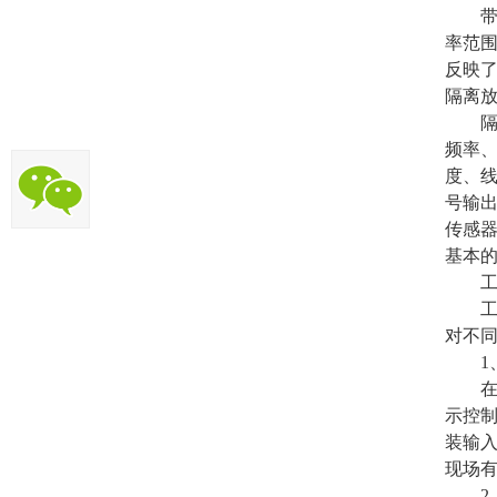
带宽
率范围
反映
隔离
隔离
频率
度、
号输
传感
基本
工业
工业
对不
1、
在传
示控制
装输
现场有
2、