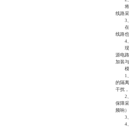
将各
线路
3、R
在RS
线路
4、
现场
源电
加装与
模拟
1、
的隔离
干扰，
2、模
保障采
频响
3、高
4、对