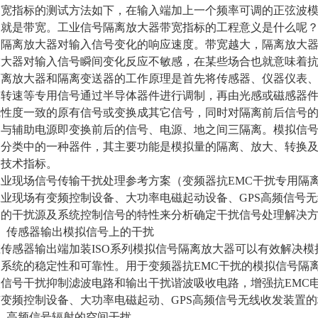
指标的测试方法如下，在输入端加上一个频率可调的正弦波模
就是带宽。工业信号隔离放大器带宽指标的工程意义是什么呢？
了隔离放大器对输入信号变化的响应速度。带宽越大，隔离放大
放大器对输入信号瞬间变化反应不敏感，在某些场合也就意味着
放大器和隔离变送器的工作原理是首先将传感器、仪器仪表、P
、转速等专用信号通过半导体器件进行调制，再由光感或磁感器
线性度一致的原有信号或变换成其它信号，同时对隔离前后信号
出与辅助电源即变换前后的信号、电源、地之间三隔离。模拟信
器分类中的一种器件，其主要功能是模拟量的隔离、放大、转换
的技术指标。
现场信号传输干扰处理参考方案（变频器抗EMC干扰专用隔
现场有变频控制设备、大功率电磁起动设备、GPS高频信号无
同的干扰源及系统控制信号的特性来分析确定干扰信号处理解决
传感器输出模拟信号上的干扰
感器输出端加装ISO系列模拟信号隔离放大器可以有效解决模拟
系统的稳定性和可靠性。用于变频器抗EMC干扰的模拟信号隔离放大器
入信号干扰抑制滤波电路和输出干扰谐波吸收电路，增强抗EMC
变频控制设备、大功率电磁起动、GPS高频信号无线收发装置
高频信号辐射的空间干扰