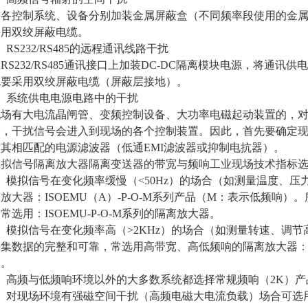
控制系统、设备分别加装金属屏蔽盒（不同频率段使用的金属
采用双绞屏蔽电缆。
S232/RS485的远程通讯线路干扰
232/RS485通讯接口上加装DC-DC隔离模块电源，将通讯
也要采用双绞屏蔽电缆（屏蔽层接地）。
系统供电电源电路中的干扰
有大电流晶闸管、变频控制设备、大功率电磁起动装置的，对
路，干扰信号会进入到现场的各个控制装置。因此，首先要确定
其相匹配的电源滤波器（低通EMI滤波器或抑制电抗器）。
信号隔离放大器隔离变送器的带宽与频响工业现场技术指标选
模拟信号在变化频率缓慢（<50Hz）的场合（如测量温度、压
放大器：ISOEMU（A）-P-O-M系列产品（M：表示低频响
常选用：ISOEMU-P-O-M系列的隔离放大器。
拟信号在变化频率高（>2KHz）的场合（如测量转速、调节
集数据的完整和可靠，常选用高带宽、高低频响的隔离放大器：ISO
）。
频与低频响环境以外的大多数系统都选择常规频响（2K）产品：ISO
现场环境有强磁空间干扰（高频电磁大电流负载）场合可选用光电