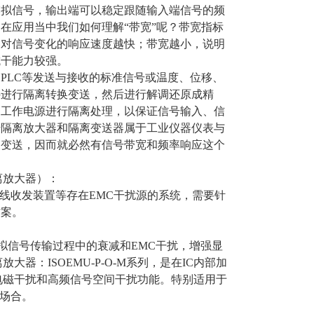
拟信号，输出端可以稳定跟随输入端信号的频
在应用当中我们如何理解“带宽”呢？带宽指标
器对信号变化的响应速度越快；带宽越小，说明
抗干能力较强。
LC等发送与接收的标准信号或温度、位移、
件进行隔离转换变送，然后进行解调还原成精
的工作电源进行隔离处理，以保证信号输入、信
号隔离放大器和隔离变送器属于工业仪器仪表与
及变送，因而就必然有信号带宽和频率响应这个
离放大器）：
线收发装置等存在EMC干扰源的系统，需要针
方案。
信号传输过程中的衰减和EMC干扰，增强显
：ISOEMU-P-O-M系列，是在IC内部加
电磁干扰和高频信号空间干扰功能。特别适用于
的场合。