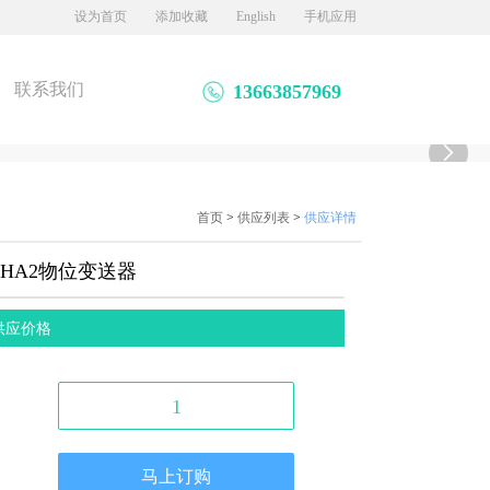
设为首页
添加收藏
English
手机应用
联系我们
13663857969

首页
>
供应列表
>
供应详情
4HA2物位变送器
供应价格
1
马上订购