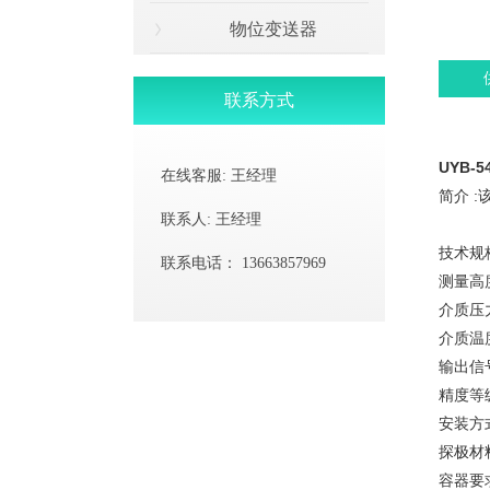
物位变送器
联系方式
UYB-
在线客服:
王经理
简介 
联系人:
王经理
技术规
联系电话：
13663857969
测量高度:
介质压力: 
介质温度:
输出信号
精度等级: 
安装方式
探极材
容器要