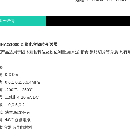
供应详情
54HA2/1000-Z 型电容物位变送器
:该产品适用于固体颗粒料位及粉位测量,如水泥,粮食,聚脂切片等介质.具有
格
 0-3.0m
0.6,1.0,2.5,6.4MPa
 -200℃- +250℃
: 二线制4-20mA.DC
1.0,0.5,0.2
: 法兰,螺纹任选
料: Φ8不锈钢电极
求:容器为导电材料