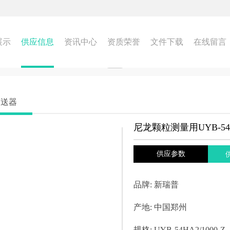
展示
供应信息
资讯中心
资质荣誉
文件下载
在线留言
变送器
尼龙颗粒测量用UYB-5
供应参数
品牌:
新瑞普
产地:
中国郑州
规格:
UYB-54HA2/1000-Z