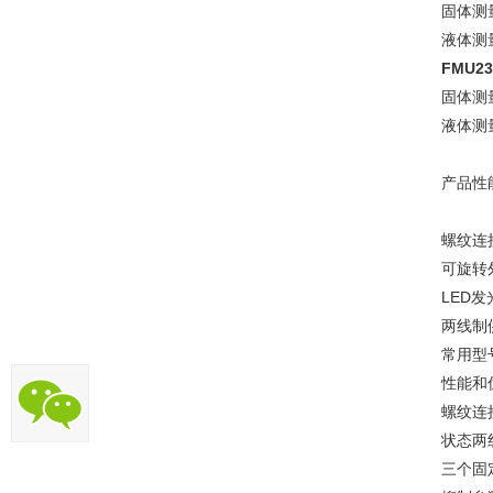
固体测
液体测
FMU2
固体测
液体测
产品性
螺纹连接
可旋转
LED
两线制
常用型号：
性能和
螺纹连
状态两
三个固