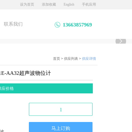
设为首页
添加收藏
English
手机应用
联系我们
13663857969

首页
>
供应列表
>
供应详情
E-AA32超声波物位计
供应价格
1
马上订购
位计