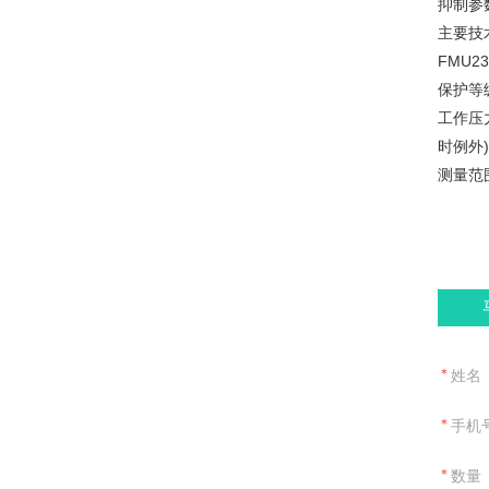
抑制参
主要技
FMU23
保护等级
工作压
时例外)
测量范围
＊
姓名
＊
手机
＊
数量