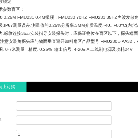
数锁定
术参数盲区：
0 0.25M FMU231 0.4M振频：FMU230 70HZ FMU231 35HZ声波发散角
:IP67测量误差:测量值的0.25%分辨率:3MM介质温度:-40...+80°C(内
力:螺纹连接3bar安装指导安装探头时，应保证物位在盲区以下，探头端
注意安装角探头应与物面垂直避开加料扇区产品型号 FMU230E-AA32，FMU
: 0-7米测量 精度: 0.25% 输出信号: 4-20mA 二线制电源及功耗24V
马上订购
号