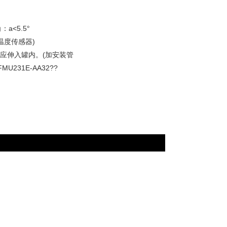
：а<5.5°
含温度传感器)
面应伸入罐内。(加安装管
231E-AA32??