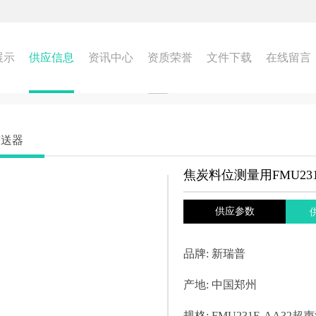
展示
供应信息
资讯中心
资质荣誉
文件下载
在线留言
变送器
焦炭料位测量用FMU231
供应参数
品牌:
新瑞普
产地:
中国郑州
规格:
FMU231E-AA32超声波物