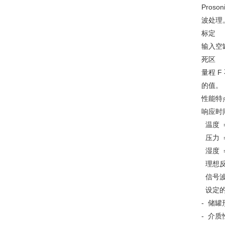
Pro
波处理
标定
输入空罐
死区
量程 
的值。
性能特
响应时
温度 = 
压力 = 
湿度 =
理想反
信号波
设定的
- 储罐形状
- 介质性