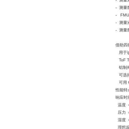
- 测量
- 测量
- FM
- 测量
- 测量
借助四
用于诊
ToF
铝制外
可选择
可用 G
性能特
响应时
温度 = 
压力 = 
湿度 =
理想反