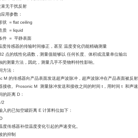
束无干扰反射
应用参数：
 = flat ceiling
质 = liquid
条件 = 平静表面
度传感器的传输时间修正，甚至 温度变化仍能精确测量
32 点的线性化函数，测量值能够以 任何长度、体积或流量单位输出
的测量方法，因此，测量几乎不受物料特性影响。
间方法：
sonic M 的传感器向产品表面发送超声波脉冲，超声波脉冲在产品表面被反
接收。Prosonic M 测量脉冲发送和接收之间的时间 t，用时间 t 和声
间的距离 D：
 /2
输入的已知空罐距离 E 计算料位如下：
 D
温度传感器补偿温度变化引起的声速变化。
波的抑制