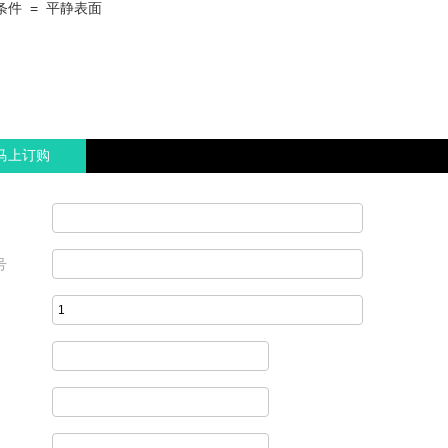
条件 = 平静表面
马上订购
号