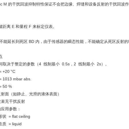
sonic M 的干扰回波抑制特性保证不会把边缘、焊缝和设备反射的干扰回波
。
距离 E 和量程 F 来标定仪表。
F 不能延长到死区 BD 内，由于传感器的瞬态性能，不能确定从死区反射
点
间取决于整定的参数（4 线制最小 0.5s，2 线制最小 2s）。
+20 °C
1013 mbar abs.
 50 %
射面（如静止、光滑的液体表面）
束无干扰反射
应用参数：
 = flat ceiling
质 = liquid