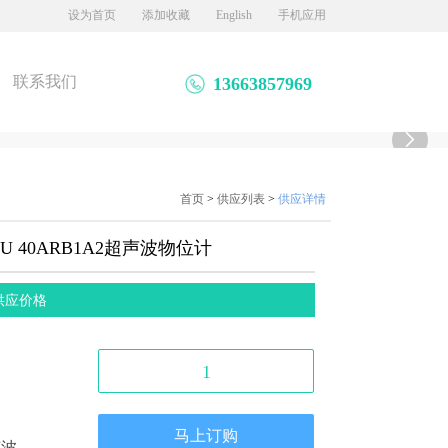
设为首页
添加收藏
English
手机应用
联系我们
13663857969

首页
>
供应列表
>
供应详情
 40ARB1A2超声波物位计
供应价格
1
马上订购
位计