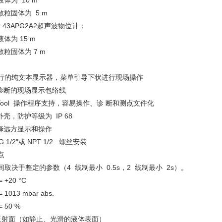
液体为 10 m
散粒固体为 5 m
U 43APG2A2超声波物位计：
液体为 15 m
散粒固体为 7 m
行的纯文本显示器，菜单引导下状进行现场操作
断的现场显示包络线
 Tool 操作程序支持，容易操作、诊 断和测点文件化
壳，防护等级为 IP 68
远方显示和操作
 1/2″或 NPT 1/2 螺丝安装
点
间取决于整定的参数（4 线制最小 0.5s，2 线制最小 2s）。
+20 °C
1013 mbar abs.
 50 %
射面（如静止、光滑的液体表面）