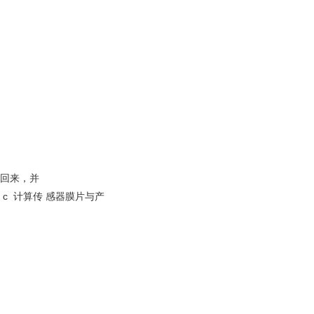
射回来，并
速 c 计算传 感器膜片与产