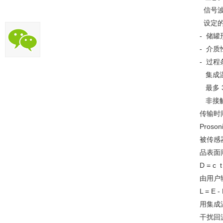
信号波
设定的
- 储罐形状
- 介质性
- 过程
集成温
最多 
非接触
传输时
Pro
被传感器
品表面
D = c t
由用户
L = E -
用集成
干扰回