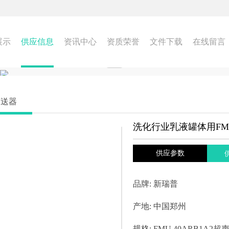
展示
供应信息
资讯中心
资质荣誉
文件下载
在线留言
变送器
洗化行业乳液罐体用FMU
供应参数
品牌:
新瑞普
产地:
中国郑州
规格:
FMU 40ARB1A2超声波物