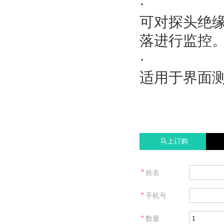
·
可对探头绝
落进行监控
·
适用于界面
马上订购
＊
姓名
＊
手机号
＊
数量